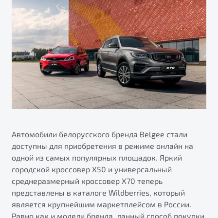
ПОДДЕРЖКА
Автокредит
О дилерском центре
Трейд-ин
Гарантия Belgee
Правовая информация
Яркий кроссовер
Страхование
Belgee Линк
от 2 219 990 ₽*
Расчет КАСКО
Belgee Клуб
Обзор
В наличии
Belgee Плюс
Реферальная программа
S50
Клиентская поддержка
Помощь на дорогах
Автомобили белорусского бренда Belgee стали
доступны для приобретения в режиме онлайн на
одной из самых популярных площадок. Яркий
городской кроссовер Х50 и универсальный
среднеразмерный кроссовер Х70 теперь
представлены в каталоге Wildberries, который
является крупнейшим маркетплейсом в России.
Узнайте о специальных выгодах при покупке
Элегантный и практичный седан
Равно как и модели бренда, данный способ покупки
автомобиля Belgee