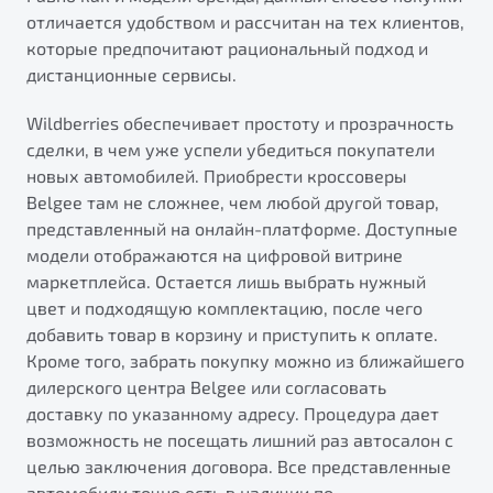
от 1 699 990 ₽*
отличается удобством и рассчитан на тех клиентов,
Подробно
которые предпочитают рациональный подход и
Обзор
В наличии
дистанционные сервисы.
Wildberries обеспечивает простоту и прозрачность
X70
Будьте еще более уверены на дорогах с программой
сделки, в чем уже успели убедиться покупатели
"Помощь на дорогах"
Автомобили в наличии
новых автомобилей. Приобрести кроссоверы
Тест-драйв
Преимущества программы
Belgee там не сложнее, чем любой другой товар,
Автокредит
представленный на онлайн-платформе. Доступные
Спецпредложения
модели отображаются на цифровой витрине
маркетплейса. Остается лишь выбрать нужный
цвет и подходящую комплектацию, после чего
Запись на сервис
добавить товар в корзину и приступить к оплате.
Калькулятор ТО
Кроме того, забрать покупку можно из ближайшего
Универсальный кроссовер
Клиентская поддержка
дилерского центра Belgee или согласовать
от 2 499 990 ₽*
доставку по указанному адресу. Процедура дает
возможность не посещать лишний раз автосалон с
Обзор
В наличии
целью заключения договора. Все представленные
автомобили точно есть в наличии по