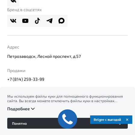
Правовая информация
Реферальная программа
Бренд в соцсетях
Адрес
Петрозаводск, Лесной проспект, д.57
Продажи
+7 (814) 259-33-99
Мы используем файлы куки для полноценного функционирования
сайта. Вы всегда можете отключить файлы куки в настройках
© 2026
вашего браузера. Продолжая использовать сайт, вы соглашаетесь
Правовая информация
Подробнее
на сбор и использование файлов куки, и подтверждаете
Политика конфиденциальности персональных данных
ознакомление с информацией по сбору, использованию и
Официальный сайт Belgee в России
возможной блокировке файлов куки в
Политике
Belgee с выгодой
Сделано в ПЕРКС
Понятно
конфиденциальности
.