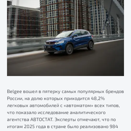
ПОДДЕРЖКА
Автокредит
О дилерском центре
Трейд-ин
Гарантия Belgee
Правовая информация
Яркий кроссовер
Страхование
Belgee Линк
от 2 219 990 ₽*
Расчет КАСКО
Belgee Клуб
Обзор
В наличии
Belgee Плюс
Реферальная программа
S50
Клиентская поддержка
Помощь на дорогах
Belgee вошел в пятерку самых популярных брендов
России, на долю которых приходится 48,2%
легковых автомобилей с «автоматом» всех типов,
что показало исследование аналитического
агентства АВТОСТАТ. Эксперты отмечают, что по
Узнайте о специальных выгодах при покупке
итогам 2025 года в стране было реализовано 984
Элегантный и практичный седан
автомобиля Belgee