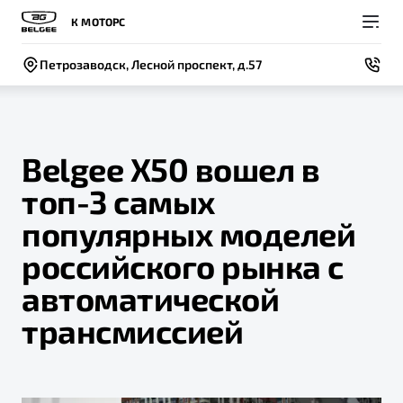
К МОТОРС
Петрозаводск, Лесной проспект, д.57
Belgee X50 вошел в
топ-3 самых
Покупателям
Владельцам
О компании
Модели
популярных моделей
ВЫБОР И ПОКУПКА
СЕРВИС
СОБЫТИЯ
российского рынка с
Новый
X50+
Автомобили в наличии
Записаться на сервис
Новости
автоматической
Спецпредложения и Акции
Руководство по эксплуатации
Контакты
трансмиссией
Записаться на тест-драйв
Техническое обслуживание
BELGEE В РОССИИ
Калькулятор ТО
ФИНАНСЫ И УСЛУГИ
О бренде