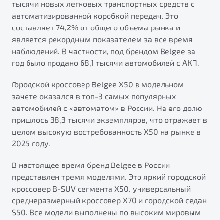
тысячи новых легковых транспортных средств с
от 1 699 990 ₽*
автоматизированной коробкой передач. Это
Подробно
составляет 74,2% от общего объема рынка и
Обзор
В наличии
является рекордным показателем за все время
наблюдений. В частности, под брендом Belgee за
X70
Будьте еще более уверены на дорогах с программой
год было продано 68,1 тысячи автомобилей с АКП.
"Помощь на дорогах"
Автомобили в наличии
Тест-драйв
Городской кроссовер Belgee X50 в модельном
Преимущества программы
Автокредит
зачете оказался в топ-3 самых популярных
Спецпредложения
автомобилей с «автоматом» в России. На его долю
пришлось 38,3 тысячи экземпляров, что отражает в
целом высокую востребованность Х50 на рынке в
Запись на сервис
2025 году.
Калькулятор ТО
Универсальный кроссовер
Клиентская поддержка
В настоящее время бренд Belgee в России
представлен тремя моделями. Это яркий городской
от 2 499 990 ₽*
кроссовер B-SUV сегмента X50, универсальный
среднеразмерный кроссовер X70 и городской седан
Обзор
В наличии
S50. Все модели выполнены по высоким мировым