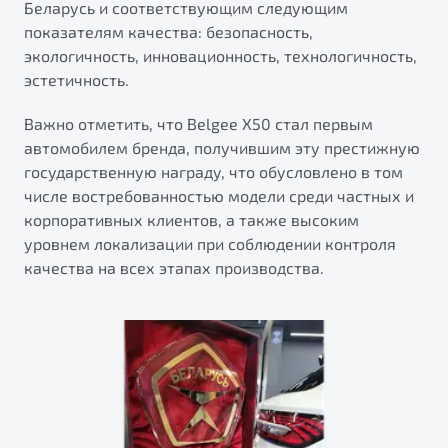
Беларусь и соответствующим следующим
от 1 699 990 ₽*
показателям качества: безопасность,
Подробно
экологичность, инновационность, технологичность,
Обзор
В наличии
эстетичность.
X70
Будьте еще более уверены на дорогах с программой
Важно отметить, что Belgee X50 стал первым
"Помощь на дорогах"
Автомобили в наличии
автомобилем бренда, получившим эту престижную
Тест-драйв
государственную награду, что обусловлено в том
Преимущества программы
Автокредит
числе востребованностью модели среди частных и
Спецпредложения
корпоративных клиентов, а также высоким
уровнем локализации при соблюдении контроля
качества на всех этапах производства.
Запись на сервис
Калькулятор ТО
Универсальный кроссовер
Клиентская поддержка
от 2 499 990 ₽*
Обзор
В наличии