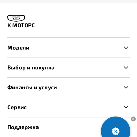
К МОТОРС
Модели
X50+
Выбор и покупка
S50
Автомобили в наличии
X70
Финансы и услуги
Спецпредложения и Акции
Автокредит
Записаться на тест-драйв
Сервис
Трейд-ин
Получить предложение
Записаться на сервис
Страхование
Поддержка
Руководство по эксплуатации
Расчет КАСКО