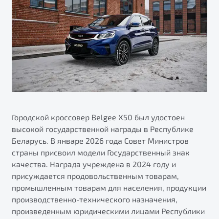
ПОДДЕРЖКА
Автокредит
О дилерском центре
Трейд-ин
Гарантия Belgee
Правовая информация
Яркий кроссовер
Страхование
Belgee Линк
от 2 219 990 ₽*
Расчет КАСКО
Belgee Клуб
Обзор
В наличии
Belgee Плюс
Реферальная программа
S50
Клиентская поддержка
Городской кроссовер Belgee Х50 был удостоен
высокой государственной награды в Республике
Помощь на дорогах
Беларусь. В январе 2026 года Совет Министров
страны присвоил модели Государственный знак
качества. Награда учреждена в 2024 году и
присуждается продовольственным товарам,
промышленным товарам для населения, продукции
производственно-технического назначения,
Узнайте о специальных выгодах при покупке
произведенным юридическими лицами Республики
Элегантный и практичный седан
автомобиля Belgee