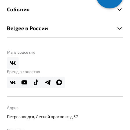
Гарантия Belgee
Техническое обслуживание
События
Клиентская поддержка
Калькулятор ТО
Новости
Помощь на дорогах
Belgee в России
Контакты
Belgee Линк
О бренде
Belgee Клуб
О дилерском центре
Мы в соцсетях
Belgee Плюс
Правовая информация
Реферальная программа
Бренд в соцсетях
Адрес
Петрозаводск, Лесной проспект, д.57