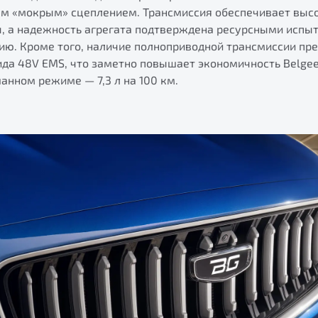
ым «мокрым» сцеплением. Трансмиссия обеспечивает выс
, а надежность агрегата подтверждена ресурсными испы
сию. Кроме того, наличие полноприводной трансмиссии пр
ида 48V EMS, что заметно повышает экономичность Belge
анном режиме — 7,3 л на 100 км.