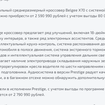
льный среднеразмерный кроссовер Belgee X70 с системой
жно приобрести от 2 590 990 рублей с учетом выгоды 80 
ge кроссовер предлагает ряд улучшений, включая 18-дюй
 интерьера, а также ряд электронных ассистентов. Сред
еллектуальный круиз-контроль, система распознавания д
томобиля в полосе движения, система экстренного торм
дов и интеллектуальная система управления дальним свет
агает наличие электропривода складывания наружных зе
трорегулировок кресла водителя по шести направлениям 
 подголовника. Аудиосистема в версии Prestige радует к
м, а в багажном отсеке можно обнаружить дополнительную
ли в исполнении Prestige, с учетом выгоды по программе
тся от 2 790 990 рублей.