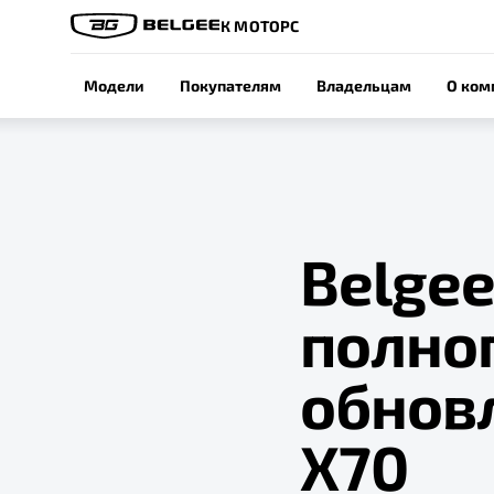
К МОТОРС
Модели
Покупателям
Владельцам
О ком
Belgee
полно
обнов
X70