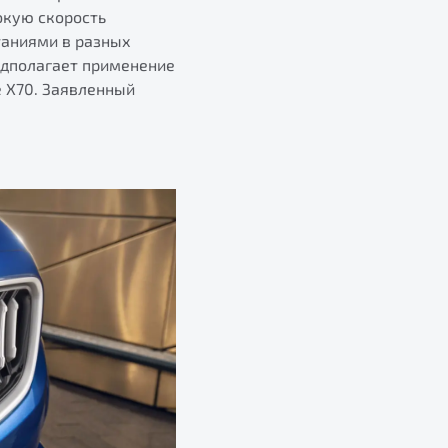
окую скорость
таниями в разных
едполагает применение
e X70. Заявленный