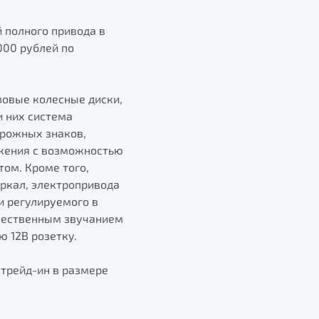
 полного привода в
000 рублей по
мовые колесные диски,
и них система
орожных знаков,
ожения с возможностью
ом. Кроме того,
ркал, электропривода
и регулируемого в
ачественным звучанием
 12В розетку.
 трейд-ин в размере