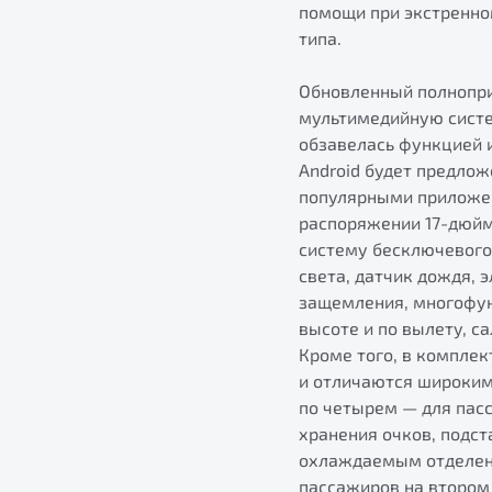
помощи при экстренно
типа.
Обновленный полнопри
мультимедийную систем
обзавелась функцией 
Android будет предлож
популярными приложен
распоряжении 17-дюйм
систему бесключевого 
света, датчик дождя, 
защемления, многофун
высоте и по вылету, с
Кроме того, в компле
и отличаются широким
по четырем — для пасс
хранения очков, подст
охлаждаемым отделени
пассажиров на втором 