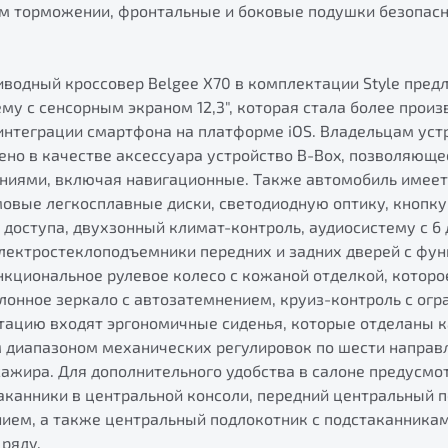
м торможении, фронтальные и боковые подушки безопасн
водный кроссовер Belgee X70 в комплектации Style пред
у с сенсорным экраном 12,3", которая стала более произ
интеграции смартфона на платформе iOS. Владельцам уст
ено в качестве аксессуара устройство B-Box, позволяюще
иями, включая навигационные. Также автомобиль имеет
овые легкосплавные диски, светодиодную оптику, кнопку 
доступа, двухзонный климат-контроль, аудиосистему с 6
электростеклоподъемники передних и задних дверей с фу
кциональное рулевое колесо с кожаной отделкой, которо
алонное зеркало с автозатемнением, круиз-контроль с огр
ктацию входят эргономичные сиденья, которые отделаны 
 диапазоном механических регулировок по шести направ
ажира. Для дополнительного удобства в салоне предусмо
аканники в центральной консоли, передний центральный 
ем, а также центральный подлокотник с подстаканникам
ряду.