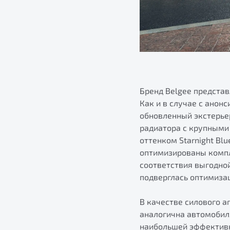
Бренд Belgee предста
Как и в случае с ано
обновленный экстерье
радиатора с крупными
оттенком Starnight Bl
оптимизированы компл
соответствия выгодной
подверглась оптимиза
В качестве силового а
аналогична автомобиля
наибольшей эффективн