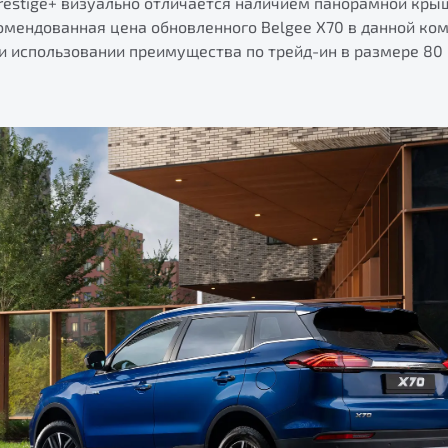
restige+ визуально отличается наличием панорамной крыш
омендованная цена обновленного Belgee X70 в данной ко
ри использовании преимущества по трейд-ин в размере 80