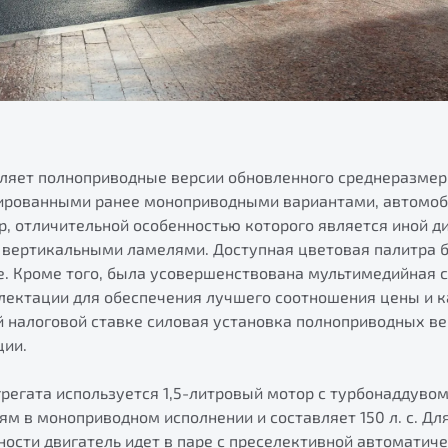
вляет полноприводные версии обновленного среднеразмер
нсированными ранее моноприводными вариантами, автомо
р, отличительной особенностью которого является иной д
 вертикальными ламелями. Доступная цветовая палитра 
ue. Кроме того, была усовершенствована мультимедийная 
ектации для обеспечения лучшего соотношения цены и к
 налоговой ставке силовая установка полноприводных ве
ции.
грегата используется 1,5-литровый мотор с турбонаддувом
м в моноприводном исполнении и составляет 150 л. с. Дл
ости двигатель идет в паре с преселективной автоматич