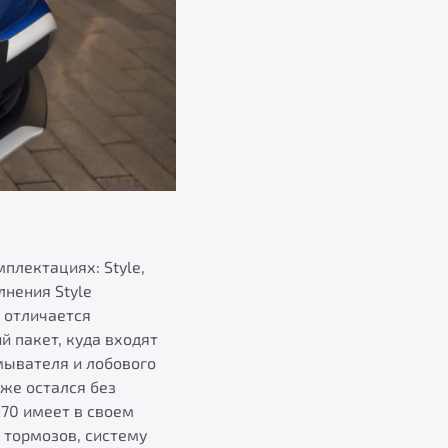
плектациях: Style,
лнения Style
 отличается
 пакет, куда входят
мывателя и лобового
кже остался без
70 имеет в своем
 тормозов, систему