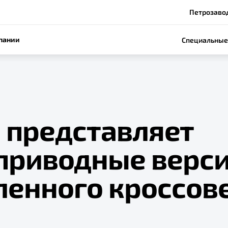
Петрозавод
пании
Специальные
 представляет
приводные верс
ленного кроссов