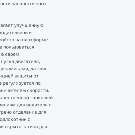
ости занавесочного
лагает улучшенную
водительной и
ройств на платформе
е пользоваться
 в своем
пуска двигателя,
 динамиками, датчик
нкцией защиты от
е регулируется по
аничителем скорости.
качественной экокожей
лениям для водителя и
трено отделение для
подлокотник с
и скрытого типа для