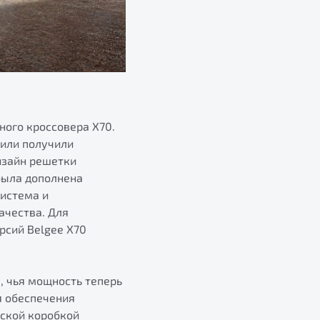
ного кроссовера X70.
били получили
изайн решетки
была дополнена
система и
ачества. Для
рсий Belgee X70
, чья мощность теперь
я обеспечения
еской коробкой